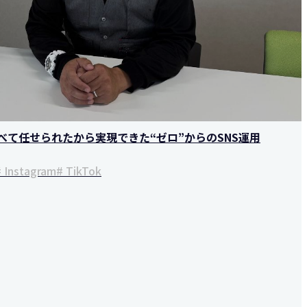
べて任せられたから実現できた“ゼロ”からのSNS運用
#
Instagram
#
TikTok