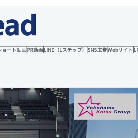
たちについて
社概要
ショート動画
PR動画
LINE（Lステップ）
SNS広告
Webサイト